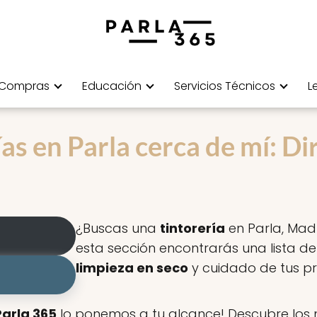
Compras
Educación
Servicios Técnicos
L
as en Parla cerca de mí: Di
¿Buscas una
tintorería
en Parla, Madr
esta sección encontrarás una lista d
limpieza en seco
y cuidado de tus pr
Parla 365
lo ponemos a tu alcance! Descubre los m