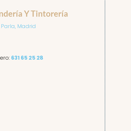
ndería Y Tintorería
2 Parla, Madrid
ero:
631 65 25 28