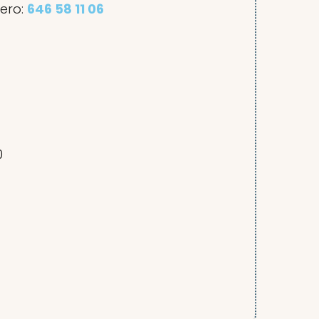
ero:
646 58 11 06
0