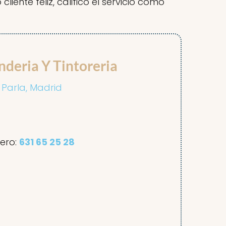
cliente feliz, calificó el servicio como
nderia Y Tintoreria
2 Parla, Madrid
ero:
631 65 25 28