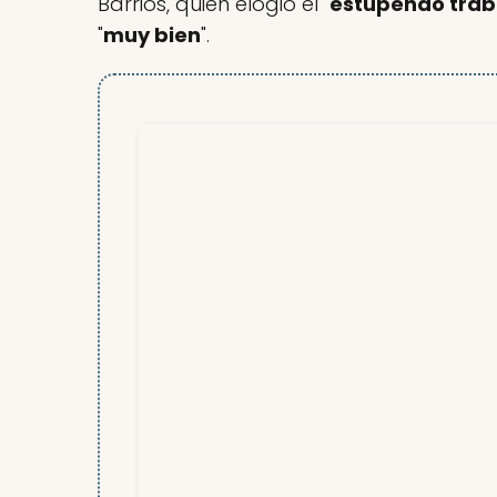
Barrios, quien elogió el "
estupendo trab
"
muy bien
".