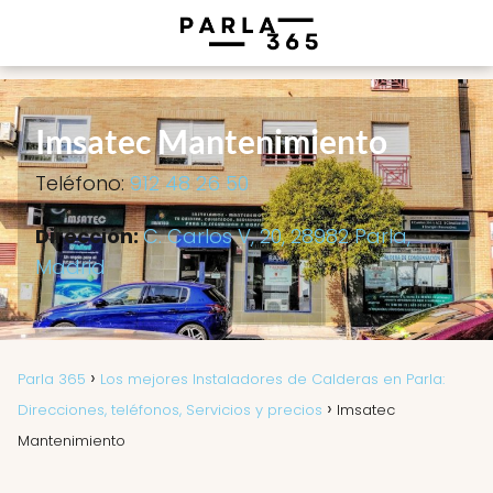
Imsatec Mantenimiento
Teléfono:
912 48 26 50
Dirección:
C. Carlos V, 20, 28982 Parla,
Madrid
Parla 365
Los mejores Instaladores de Calderas en Parla:
Direcciones, teléfonos, Servicios y precios
Imsatec
Mantenimiento