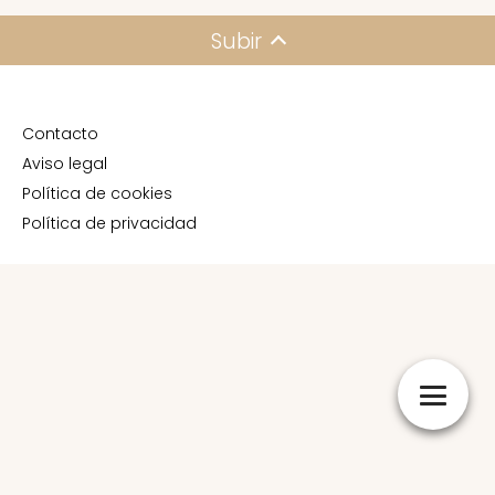
tub
pe
Subir
lo 
co
go
Contacto
. Y
Aviso legal
re
Política de cookies
ad
Política de privacidad
50 
p
s y
por
p
s 
ta
én 
v
en.