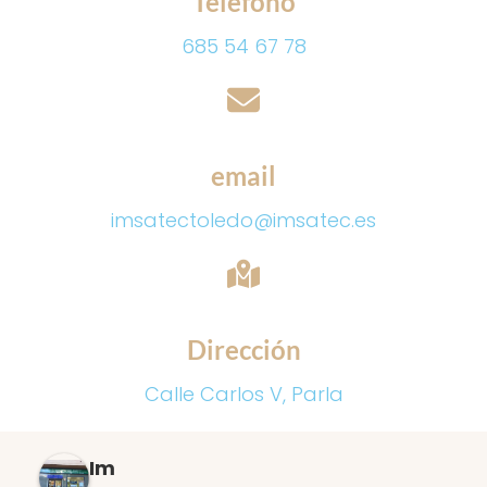
Teléfono
685 54 67 78
email
imsatectoledo@imsatec.es
Dirección
Calle Carlos V, Parla
Im